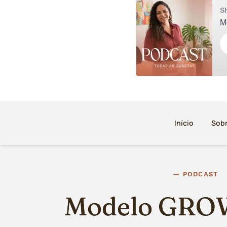
Sh
M
COMPARTILHAR
LINK
Início
Sob
INCORPORAR
— PODCAST
Modelo GRO