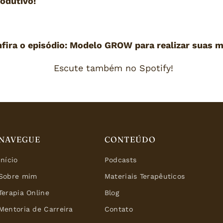
odutivo!
fira o episódio: Modelo GROW para realizar suas 
Escute também no Spotify!
NAVEGUE
CONTEÚDO
Início
Podcasts
Sobre mim
Materiais Terapêuticos
Terapia Online
Blog
Mentoria de Carreira
Contato