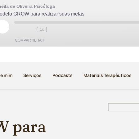
eila de Oliveira Psicóloga
odelo GROW para realizar suas metas
Reproduzir episódio
1x
COMPARTILHAR
re mim
Serviços
Podcasts
Materiais Terapêuticos
W para