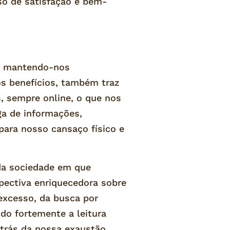
so de satisfação e bem-
, mantendo-nos
s benefícios, também traz
, sempre online, o que nos
ga de informações,
para nosso cansaço físico e
da sociedade em que
pectiva enriquecedora sobre
excesso, da busca por
do fortemente a leitura
trás da nossa exaustão