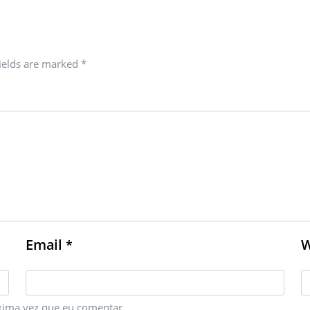
fields are marked
*
Email
W
*
xima vez que eu comentar.