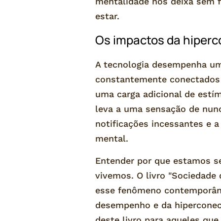
mentalidade nos deixa sem f
estar.
Os impactos da hiperc
A tecnologia desempenha u
constantemente conectados e
uma carga adicional de estí
leva a uma sensação de nunc
notificações incessantes e a
mental.
Entender por que estamos s
vivemos. O livro "Sociedade
esse fenômeno contemporâneo
desempenho e da hiperconect
deste livro para aqueles q