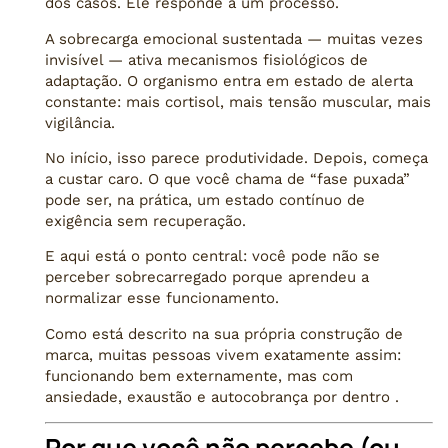
dos casos. Ele responde a um processo.
A sobrecarga emocional sustentada — muitas vezes
invisível — ativa mecanismos fisiológicos de
adaptação. O organismo entra em estado de alerta
constante: mais cortisol, mais tensão muscular, mais
vigilância.
No início, isso parece produtividade. Depois, começa
a custar caro. O que você chama de “fase puxada”
pode ser, na prática, um estado contínuo de
exigência sem recuperação.
E aqui está o ponto central: você pode não se
perceber sobrecarregado porque aprendeu a
normalizar esse funcionamento.
Como está descrito na sua própria construção de
marca, muitas pessoas vivem exatamente assim:
funcionando bem externamente, mas com
ansiedade, exaustão e autocobrança por dentro .
Por que você não percebe (ou