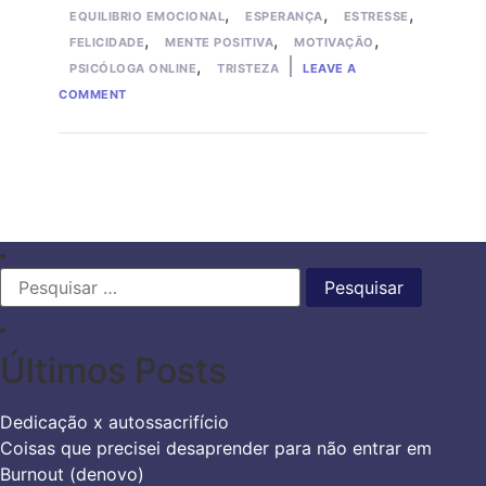
,
,
,
EQUILIBRIO EMOCIONAL
ESPERANÇA
ESTRESSE
,
,
,
FELICIDADE
MENTE POSITIVA
MOTIVAÇÃO
,
PSICÓLOGA ONLINE
TRISTEZA
LEAVE A
ON
COMMENT
DESENVOLVA
UMA
MENTE
POSITIVA
Pesquisar
por:
Últimos Posts
Dedicação x autossacrifício
Coisas que precisei desaprender para não entrar em
Burnout (denovo)