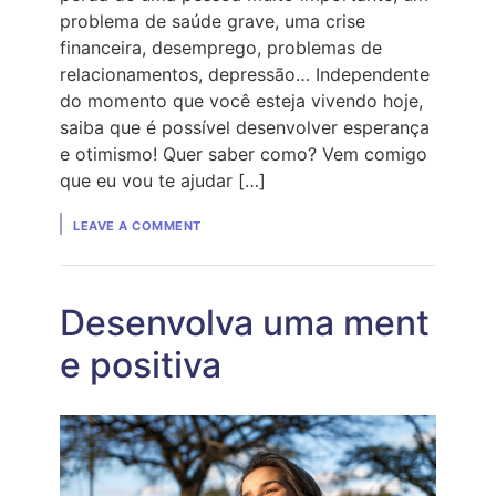
problema de saúde grave, uma crise
financeira, desemprego, problemas de
relacionamentos, depressão… Independente
do momento que você esteja vivendo hoje,
saiba que é possível desenvolver esperança
e otimismo! Quer saber como? Vem comigo
que eu vou te ajudar […]
ON
LEAVE A COMMENT
OTIMISMO
E
ESPERANÇA
EM
MOMENTOS
Desenvolva uma ment
DIFÍCEIS
e positiva