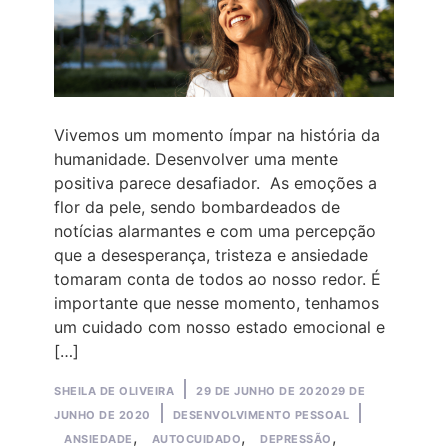
Vivemos um momento ímpar na história da
humanidade. Desenvolver uma mente
positiva parece desafiador. As emoções a
flor da pele, sendo bombardeados de
notícias alarmantes e com uma percepção
que a desesperança, tristeza e ansiedade
tomaram conta de todos ao nosso redor. É
importante que nesse momento, tenhamos
um cuidado com nosso estado emocional e
[…]
Posted
SHEILA DE OLIVEIRA
29 DE JUNHO DE 2020
29 DE
by
Posted
Tags:
JUNHO DE 2020
DESENVOLVIMENTO PESSOAL
in
,
,
,
ANSIEDADE
AUTOCUIDADO
DEPRESSÃO