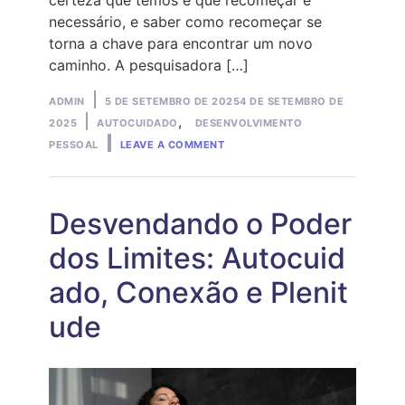
necessário, e saber como recomeçar se
torna a chave para encontrar um novo
caminho. A pesquisadora […]
Posted
ADMIN
5 DE SETEMBRO DE 2025
4 DE SETEMBRO DE
by
Posted
,
2025
AUTOCUIDADO
DESENVOLVIMENTO
ON
in
PESSOAL
LEAVE A COMMENT
RECOMEÇAR
É
NECESSÁRIO
Desvendando o Poder
dos Limites: Autocuid
ado, Conexão e Plenit
ude