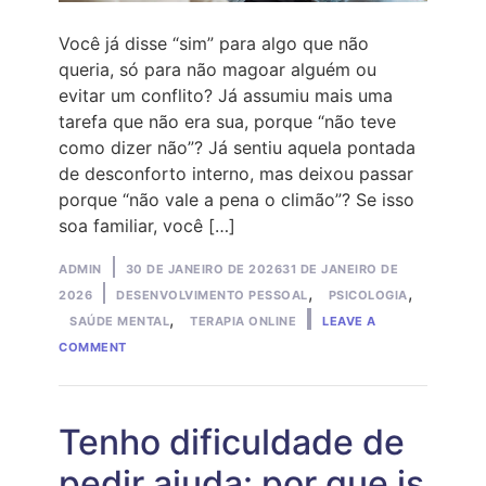
Você já disse “sim” para algo que não
queria, só para não magoar alguém ou
evitar um conflito? Já assumiu mais uma
tarefa que não era sua, porque “não teve
como dizer não”? Já sentiu aquela pontada
de desconforto interno, mas deixou passar
porque “não vale a pena o climão”? Se isso
soa familiar, você […]
Posted
ADMIN
30 DE JANEIRO DE 2026
31 DE JANEIRO DE
by
Posted
,
,
2026
DESENVOLVIMENTO PESSOAL
PSICOLOGIA
in
,
SAÚDE MENTAL
TERAPIA ONLINE
LEAVE A
ON
COMMENT
CANSADA
DE
AGRADAR:
O
ESGOTAMENTO
Tenho dificuldade de
DE
SEMPRE
pedir ajuda: por que is
DIZER