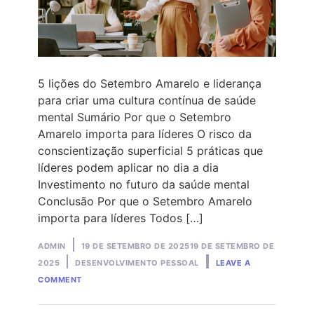
5 lições do Setembro Amarelo e liderança
para criar uma cultura contínua de saúde
mental Sumário Por que o Setembro
Amarelo importa para líderes O risco da
conscientização superficial 5 práticas que
líderes podem aplicar no dia a dia
Investimento no futuro da saúde mental
Conclusão Por que o Setembro Amarelo
importa para líderes Todos […]
Posted
ADMIN
19 DE SETEMBRO DE 2025
19 DE SETEMBRO DE
by
Posted
2025
DESENVOLVIMENTO PESSOAL
LEAVE A
ON
in
COMMENT
5
LIÇÕES
DO