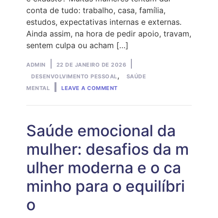
conta de tudo: trabalho, casa, família,
estudos, expectativas internas e externas.
Ainda assim, na hora de pedir apoio, travam,
sentem culpa ou acham […]
Posted
Posted
ADMIN
22 DE JANEIRO DE 2026
by
in
,
DESENVOLVIMENTO PESSOAL
SAÚDE
ON
MENTAL
LEAVE A COMMENT
TENHO
DIFICULDADE
DE
PEDIR
AJUDA:
Saúde emocional da
POR
QUE
mulher: desafios da m
ISSO
ACONTECE
ulher moderna e o ca
E
COMO
COMEÇAR
minho para o equilíbri
A
MUDAR
o