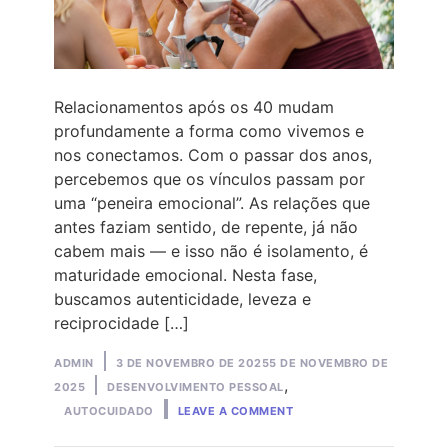
Relacionamentos após os 40 mudam
profundamente a forma como vivemos e
nos conectamos. Com o passar dos anos,
percebemos que os vínculos passam por
uma “peneira emocional”. As relações que
antes faziam sentido, de repente, já não
cabem mais — e isso não é isolamento, é
maturidade emocional. Nesta fase,
buscamos autenticidade, leveza e
reciprocidade […]
Posted
ADMIN
3 DE NOVEMBRO DE 2025
5 DE NOVEMBRO DE
by
Posted
,
2025
DESENVOLVIMENTO PESSOAL
ON
in
AUTOCUIDADO
LEAVE A COMMENT
RELACIONAMENTOS
APÓS