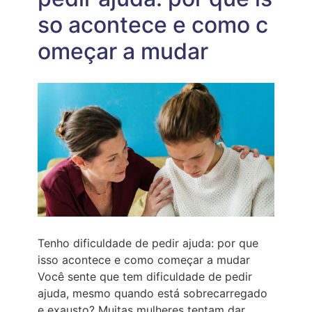
“SIM”
so acontece e como c
PARA
OS
OUTROS
omeçar a mudar
Tenho dificuldade de pedir ajuda: por que
isso acontece e como começar a mudar
Você sente que tem dificuldade de pedir
ajuda, mesmo quando está sobrecarregado
e exausto? Muitas mulheres tentam dar