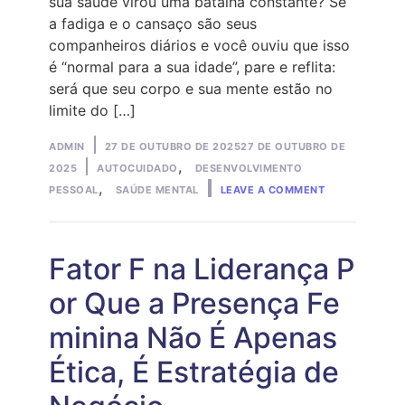
sua saúde virou uma batalha constante? Se
a fadiga e o cansaço são seus
companheiros diários e você ouviu que isso
é “normal para a sua idade”, pare e reflita:
será que seu corpo e sua mente estão no
limite do […]
Posted
ADMIN
27 DE OUTUBRO DE 2025
27 DE OUTUBRO DE
by
Posted
,
2025
AUTOCUIDADO
DESENVOLVIMENTO
ON
in
,
PESSOAL
SAÚDE MENTAL
LEAVE A COMMENT
MULHER
NA
CRISE
DOS
40:
Fator F na Liderança P
O
QUE
or Que a Presença Fe
A
TERAPIA
minina Não É Apenas
REVELA?
Ética, É Estratégia de