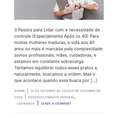
3 Passos para Lidar com a necessidade de
controle (Especialmente Após os 40) Para
muitas mulheres maduras, a vida aos 40
anos ou mais é marcada pela complexidade:
somos profissionais, mães, cuidadoras, e
estamos em constante sobrecarga.
Tentamos equilibrar todos esses pratos e,
naturalmente, buscamos a ordem. Mas o
que acontece quando essa busca por […]
Posted
ADMIN
10 DE OUTUBRO DE 2025
20 DE OUTUBRO DE
by
Posted
,
2025
DESENVOLVIMENTO PESSOAL
ON
in
LIDERANÇA
LEAVE A COMMENT
3
PASSOS
PARA