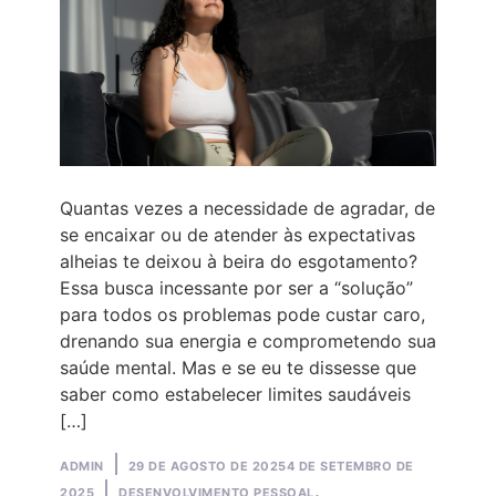
Quantas vezes a necessidade de agradar, de
se encaixar ou de atender às expectativas
alheias te deixou à beira do esgotamento?
Essa busca incessante por ser a “solução”
para todos os problemas pode custar caro,
drenando sua energia e comprometendo sua
saúde mental. Mas e se eu te dissesse que
saber como estabelecer limites saudáveis
[…]
Posted
ADMIN
29 DE AGOSTO DE 2025
4 DE SETEMBRO DE
by
Posted
,
2025
DESENVOLVIMENTO PESSOAL