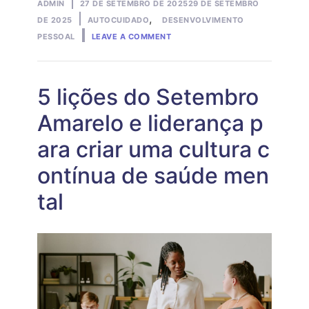
Posted
ADMIN
27 DE SETEMBRO DE 2025
29 DE SETEMBRO
by
Posted
,
DE 2025
AUTOCUIDADO
DESENVOLVIMENTO
ON
in
PESSOAL
LEAVE A COMMENT
A
BAGUNÇA
EMOCIONAL
E
A
5 lições do Setembro
ORGANIZAÇÃO
PESSOAL:
Amarelo e liderança p
COMO
A
ara criar uma cultura c
ORDEM
ACALMA
A
ontínua de saúde men
MENTE
tal