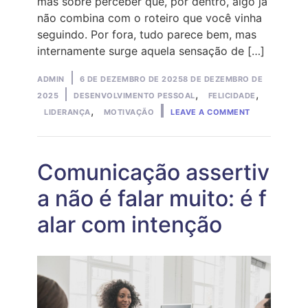
mas sobre perceber que, por dentro, algo já
não combina com o roteiro que você vinha
seguindo. Por fora, tudo parece bem, mas
internamente surge aquela sensação de […]
Posted
ADMIN
6 DE DEZEMBRO DE 2025
8 DE DEZEMBRO DE
by
Posted
,
,
2025
DESENVOLVIMENTO PESSOAL
FELICIDADE
ON
in
,
LIDERANÇA
MOTIVAÇÃO
LEAVE A COMMENT
CRISE
DOS
35
ANOS:
POR
Comunicação assertiv
QUE
VOCÊ
a não é falar muito: é f
SENTE
QUE
alar com intenção
NÃO
SABE
MAIS
O
QUE
QUER