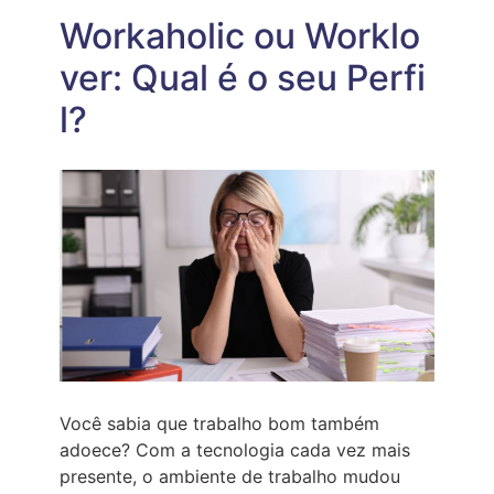
LIDAR
COM
Workaholic ou Worklo
A
NECESSIDADE
ver: Qual é o seu Perfi
DE
CONTROLE
l?
(ESPECIALMENTE
APÓS
OS
40)
Você sabia que trabalho bom também
adoece? Com a tecnologia cada vez mais
presente, o ambiente de trabalho mudou