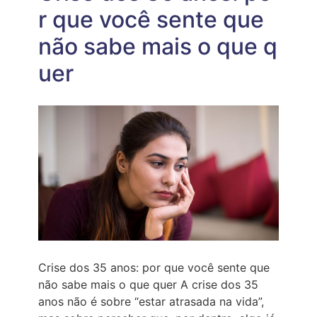
–
r que você sente que
E
EU
não sabe mais o que q
POSSO
PROVAR
uer
Crise dos 35 anos: por que você sente que
não sabe mais o que quer A crise dos 35
anos não é sobre “estar atrasada na vida”,