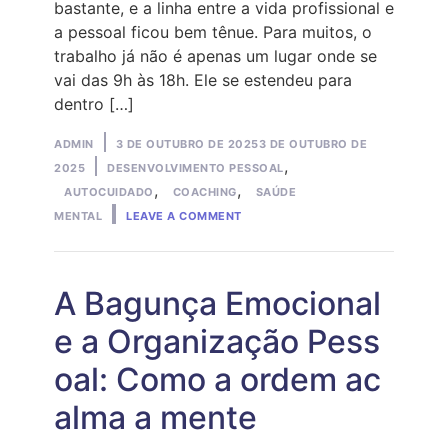
bastante, e a linha entre a vida profissional e
a pessoal ficou bem tênue. Para muitos, o
trabalho já não é apenas um lugar onde se
vai das 9h às 18h. Ele se estendeu para
dentro […]
Posted
ADMIN
3 DE OUTUBRO DE 2025
3 DE OUTUBRO DE
by
Posted
,
2025
DESENVOLVIMENTO PESSOAL
in
,
,
AUTOCUIDADO
COACHING
SAÚDE
ON
MENTAL
LEAVE A COMMENT
WORKAHOLIC
OU
WORKLOVER:
QUAL
É
A Bagunça Emocional
O
SEU
e a Organização Pess
PERFIL?
oal: Como a ordem ac
alma a mente