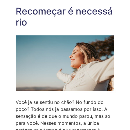
SETEMBRO
AMARELO
Recomeçar é necessá
E
LIDERANÇA
rio
PARA
CRIAR
UMA
CULTURA
CONTÍNUA
DE
SAÚDE
MENTAL
Você já se sentiu no chão? No fundo do
poço? Todos nós já passamos por isso. A
sensação é de que o mundo parou, mas só
para você. Nesses momentos, a única
certeza que temos é que recomeçar é