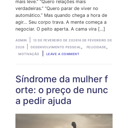
mais leve.” “Quero relações mais
verdadeiras.” “Quero parar de viver no
automático.” Mas quando chega a hora de
agir… Seu corpo trava. A mente começa a
negociar. O peito aperta. A cama vira […]
Posted
ADMIN
13 DE FEVEREIRO DE 2026
16 DE FEVEREIRO DE
by
Posted
,
,
2026
DESENVOLVIMENTO PESSOAL
FELICIDADE
ON
in
MOTIVAÇÃO
LEAVE A COMMENT
VOCÊ
TEM
MAIS
DE
35
Síndrome da mulher f
ANOS
E
orte: o preço de nunc
QUER
MUDAR…
a pedir ajuda
MAS
ALGO
TE
PARALISA?