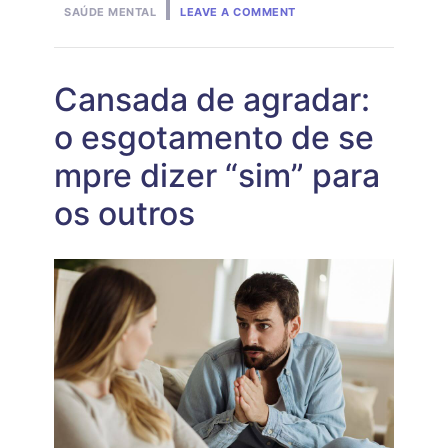
ON
in
SAÚDE MENTAL
LEAVE A COMMENT
SÍNDROME
DA
MULHER
FORTE:
O
Cansada de agradar:
PREÇO
DE
o esgotamento de se
NUNCA
PEDIR
mpre dizer “sim” para
AJUDA
os outros