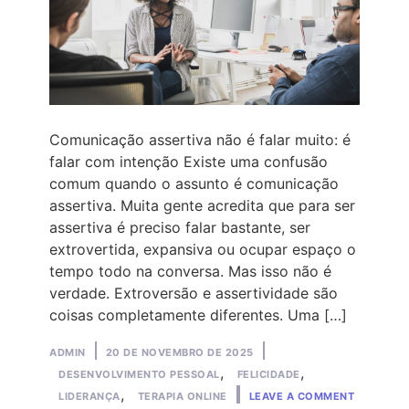
Comunicação assertiva não é falar muito: é
falar com intenção Existe uma confusão
comum quando o assunto é comunicação
assertiva. Muita gente acredita que para ser
assertiva é preciso falar bastante, ser
extrovertida, expansiva ou ocupar espaço o
tempo todo na conversa. Mas isso não é
verdade. Extroversão e assertividade são
coisas completamente diferentes. Uma […]
Posted
Posted
ADMIN
20 DE NOVEMBRO DE 2025
by
in
,
,
DESENVOLVIMENTO PESSOAL
FELICIDADE
ON
,
LIDERANÇA
TERAPIA ONLINE
LEAVE A COMMENT
COMUNIC