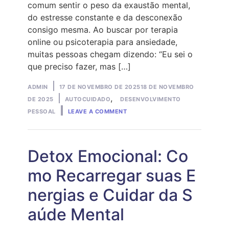
comum sentir o peso da exaustão mental,
do estresse constante e da desconexão
consigo mesma. Ao buscar por terapia
online ou psicoterapia para ansiedade,
muitas pessoas chegam dizendo: “Eu sei o
que preciso fazer, mas […]
Posted
ADMIN
17 DE NOVEMBRO DE 2025
18 DE NOVEMBRO
by
Posted
,
DE 2025
AUTOCUIDADO
DESENVOLVIMENTO
ON
in
PESSOAL
LEAVE A COMMENT
HÁBITOS
PARA
SUA
SAÚDE
EMOCIONAL
Detox Emocional: Co
mo Recarregar suas E
nergias e Cuidar da S
aúde Mental