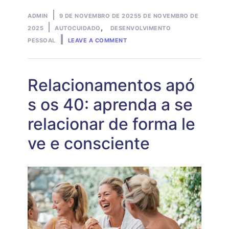
Posted
ADMIN
9 DE NOVEMBRO DE 2025
5 DE NOVEMBRO DE
by
Posted
,
2025
AUTOCUIDADO
DESENVOLVIMENTO
ON
in
PESSOAL
LEAVE A COMMENT
DETOX
EMOCIONAL:
COMO
RECARREGAR
SUAS
Relacionamentos apó
ENERGIAS
E
s os 40: aprenda a se
CUIDAR
DA
relacionar de forma le
SAÚDE
MENTAL
ve e consciente