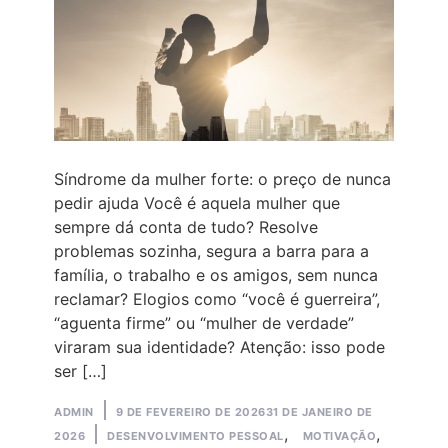
Síndrome da mulher forte: o preço de nunca
pedir ajuda Você é aquela mulher que
sempre dá conta de tudo? Resolve
problemas sozinha, segura a barra para a
família, o trabalho e os amigos, sem nunca
reclamar? Elogios como “você é guerreira”,
“aguenta firme” ou “mulher de verdade”
viraram sua identidade? Atenção: isso pode
ser […]
Posted
ADMIN
9 DE FEVEREIRO DE 2026
31 DE JANEIRO DE
by
Posted
,
,
2026
DESENVOLVIMENTO PESSOAL
MOTIVAÇÃO